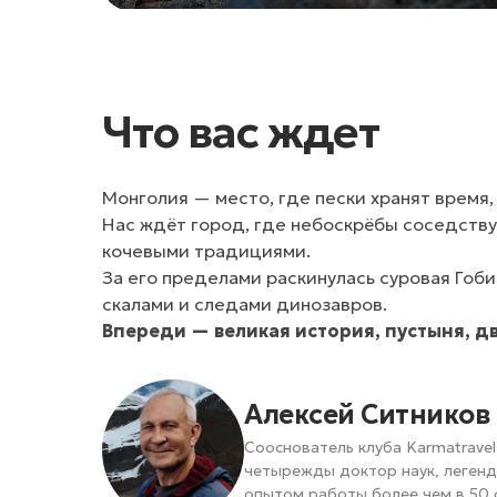
Что вас ждет
Монголия — место, где пески хранят время,
Нас ждёт город, где небоскрёбы соседств
кочевыми традициями.
За его пределами раскинулась суровая Гоб
скалами и следами динозавров.
Впереди — великая история, пустыня, 
Алексей Ситников
Сооснователь клуба Karmatrave
четырежды доктор наук, легенда
опытом работы более чем в 50 