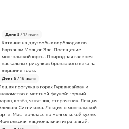
День 5
/ 17 июня
Катание на двугорбых верблюдах по
барханам Молцог Элс. Посещение
монгольской юрты. Природная галерея
наскальных рисунков бронзового века на
вершине горы.
День 6
/ 18 июня
Пешая прогулка в горах Гурвансайхан и
знакомство с местной фауной: горный
баран, козёл, ягнятник, стервятник. Лекция
Алексея Ситникова. Лекция о монгольской
юрте. Мастер-класс по монгольской кухне.
Монгольская национальная игра шагай.