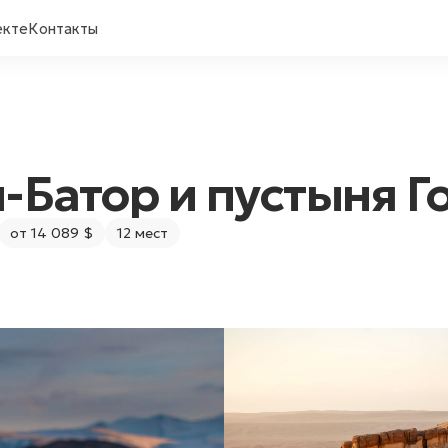
екте
Контакты
-Батор и пустыня Г
от 14 089 $
12 мест