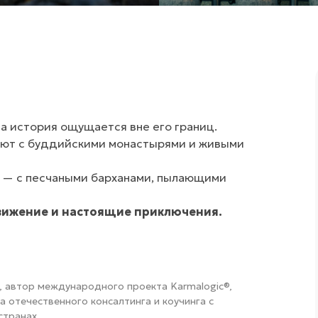
 а история ощущается вне его границ.
уют с буддийскими монастырями и живыми
и — с песчаными барханами, пылающими
движение и настоящие приключения.
l, автор международного проекта Karmalogic®,
 отечественного консалтинга и коучинга с
странах.