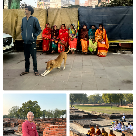
Подпишитесь, чтобы получать
анонсы предстоящих
путешествий
в числе первых
Даю
согласие на обработку персональных данных
в
соответствии с
политикой конфиденциальности
, а
также принимаю
пользовательское соглашение
Даю
согласие на получение рекламной рассылки
Подписаться
Реквизиты:
ООО «КАРМАТРЕВЕЛ»
ИНН: 7728842710, ОГРН: 1137746396897
Юридический адрес: 115093, г. Москва,