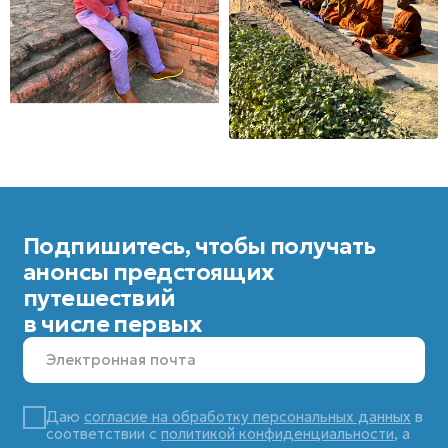
вн. тер. г. Муниципальный округ Замоскворечье, ул.
Большая Серпуховская, д. 31, к. 6, помещ. 4П.
Лицензия:
Единый федеральный реестр туроператоров:
лицензия В031-00161-77/01649921
Документы:
Политика конфиденциальности
Согласие Пользователя сайта на обработку
персональных данных
Пользовательское соглашение
Согласие на получение рассылки
© 2025 KARMATRAVEL. Все права защищены.
Создание сайта:
DIGITAL MUSE