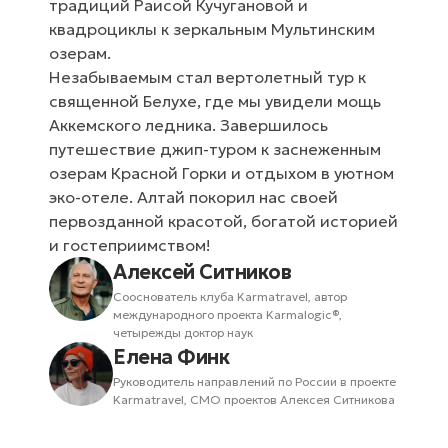
традиций Раисой Кучугановой и
квадроциклы к зеркальным Мультинским
озерам.
Незабываемым стал вертолетный тур к
священной Белухе, где мы увидели мощь
Аккемского ледника. Завершилось
путешествие джип-туром к заснеженным
озерам Красной Горки и отдыхом в уютном
эко-отеле. Алтай покорил нас своей
первозданной красотой, богатой историей
и гостеприимством!
Алексей Ситников
Сооснователь клуба Karmatravel, автор
международного проекта Karmalogic®,
четырежды доктор наук
Елена Финк
Руководитель направлений по России в проекте
Karmatravel, СMO проектов Алексея Ситникова