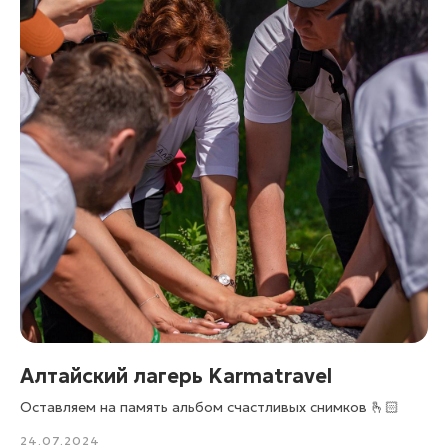
Согласие Пользователя сайта на обработку
персональных данных
Пользовательское соглашение
Согласие на получение рассылки
© 2025 KARMATRAVEL. Все права защищены.
Создание сайта:
DIGITAL MUSE
Алтайский лагерь Karmatravel
Оставляем на память альбом счастливых снимков 🫰🏻
24.07.2024