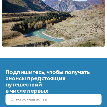
ООО «КАРМАТРЕВЕЛ»
ИНН: 7728842710, ОГРН: 1137746396897
Юридический адрес: 115093, г. Москва,
вн. тер. г. Муниципальный округ Замоскворечье, ул.
Большая Серпуховская, д. 31, к. 6, помещ. 4П.
Лицензия:
Единый федеральный реестр туроператоров:
лицензия В031-00161-77/01649921
Документы:
Политика конфиденциальности
Согласие Пользователя сайта на обработку
персональных данных
Пользовательское соглашение
Согласие на получение рассылки
© 2025 KARMATRAVEL. Все права защищены.
Создание сайта:
DIGITAL MUSE