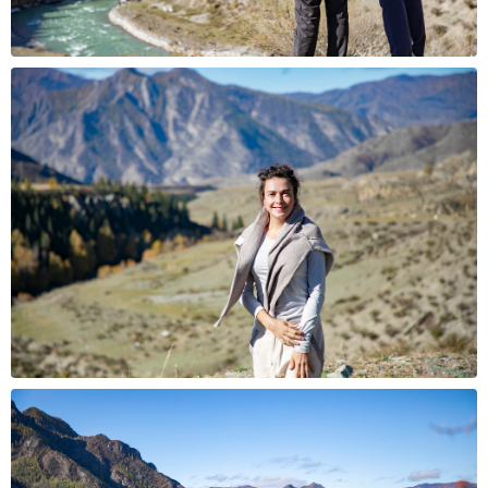
Подпишитесь, чтобы получать
анонсы предстоящих
путешествий
в числе первых
Даю
согласие на обработку персональных данных
в
соответствии с
политикой конфиденциальности
, а
также принимаю
пользовательское соглашение
Даю
согласие на получение рекламной рассылки
Подписаться
Реквизиты: