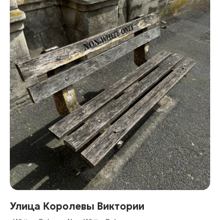
Подпишитесь, чтобы получать
анонсы предстоящих
путешествий
в числе первых
Даю
согласие на обработку персональных данных
в
соответствии с
политикой конфиденциальности
, а
также принимаю
пользовательское соглашение
Улица Королевы Виктории
Даю
согласие на получение рекламной рассылки