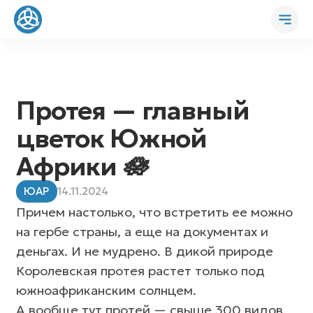
Протея — главный
цветок Южной
Африки
🪷
ЮАР
14.11.2024
Причем настолько, что встретить ее можно
на гербе страны, а еще на документах и
деньгах. И не мудрено. В дикой природе
Королевская протея растет только под
южноафриканским солнцем.
А вообще тут протей — свыше 300 видов,
на любой вкус и цвет: от игристо-белых до
темно-бордовых. Но главная фишка цветка