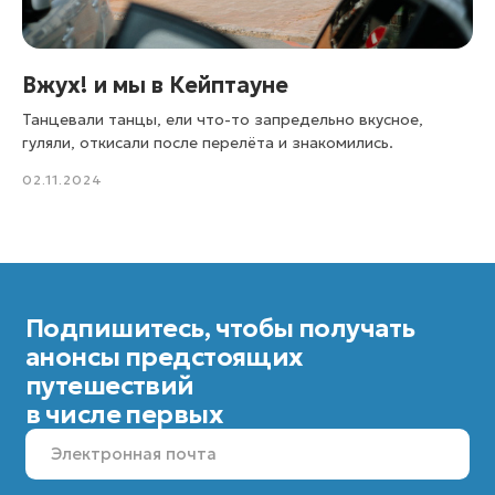
© 2025 KARMATRAVEL. Все права защищены.
Создание сайта:
DIGITAL MUSE
Вжух! и мы в Кейптауне
Танцевали танцы, ели что-то запредельно вкусное,
гуляли, откисали после перелёта и знакомились.
02.11.2024