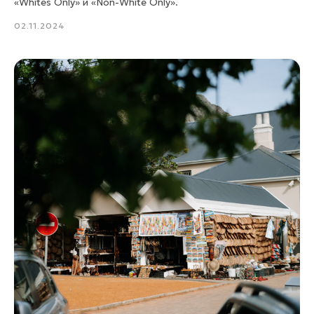
«Whites Only» и «Non-White Only».
02.11.2024
Подписаться
Реквизиты:
ООО «КАРМАТРЕВЕЛ»
ИНН: 7728842710, ОГРН: 1137746396897
Юридический адрес: 115093, г. Москва,
вн. тер. г. Муниципальный округ Замоскворечье, ул.
Большая Серпуховская, д. 31, к. 6, помещ. 4П.
Лицензия:
Единый федеральный реестр туроператоров:
лицензия В031-00161-77/01649921
Документы:
Политика конфиденциальности
Согласие Пользователя сайта на обработку
персональных данных
Пользовательское соглашение
Согласие на получение рассылки