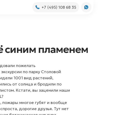
+7 (495) 108 68 35
сё синим пламенем
ндовали пожелать
экскурсии по парку Столовой
видели 1001 вид растений,
ились от солнца и бродили по
листом.
Кстати, вы заценили наши
L?
о, пожары многое губят и вообще
спроста, дорогие друзья. Тут нет
шая ботаническая культура