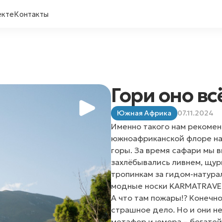
екте
Контакты
Гори оно в
Южная Африка
07.11.2024
Именно такого нам рекоме
южноафриканской флоре на 
горы. За время сафари мы 
захлёбывались ливнем, щур
тропинкам за гидом-натура
модные носки KARMATRAVE
А что там пожары!? Конечн
страшное дело. Но и они не
метафор и юмора – богатей