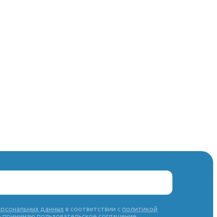
ерсональных данных
в соответствии с
политикой
же принимаю
пользовательское соглашение