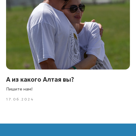
Юридический адрес: 115093, г. Москва,
вн. тер. г. Муниципальный округ Замоскворечье, ул.
Большая Серпуховская, д. 31, к. 6, помещ. 4П.
Лицензия:
Единый федеральный реестр туроператоров:
лицензия В031-00161-77/01649921
Документы:
Политика конфиденциальности
Согласие Пользователя сайта на обработку
персональных данных
Пользовательское соглашение
Согласие на получение рассылки
А из какого Алтая вы?
Пишите нам!
© 2025 KARMATRAVEL. Все права защищены.
17.06.2024
Создание сайта:
DIGITAL MUSE