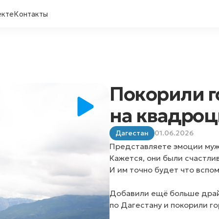
екте
Контакты
Покорили 
на квадроц
Дагестан
01.06.2026
Представляете эмоции муж
Кажется, они были счастлив
И им точно будет что вспо
Добавили ещё больше драй
по Дагестану и покорили г