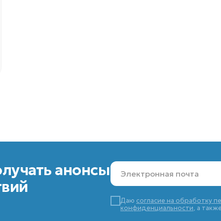
олучать анонсы
твий
Даю
согласие на обработку п
конфиденциальности
, а так